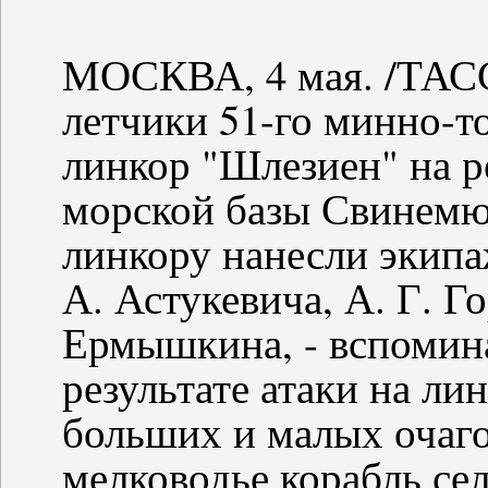
МОСКВА, 4 мая. /ТАСС/
летчики 51-го минно-т
линкор "Шлезиен" на р
морской базы Свинемю
линкору нанесли экипа
А. Астукевича, А. Г. Г
Ермышкина, - вспомина
результате атаки на ли
больших и малых очаго
мелководье корабль сел