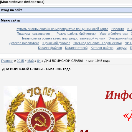
[
Моя любимая библиотека
]
Вход на сайт
Меню сайта
Купить билеты онлайн на мероприятие по Пушкинской карте
Новости
Ин
Правила пользования ...
Режим работы библиотеки
Услуги библиотеки
Независимая оценка качества предоставляемой услуги
Электронный ка
Детская библиотека
Юринский филиал
2024 год объявлен Годом семьи
ЧИТ
Каталог файлов
Каталог статей
Каталог сайтов
Форум
Г
Главная
»
2015
»
Май
»
04
» ДНИ ВОИНСКОЙ СЛАВЫ - 4 мая 1945 года
ДНИ ВОИНСКОЙ СЛАВЫ - 4 мая 1945 года
Инфо
«