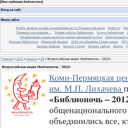
[
Моя любимая библиотека
]
Вход на сайт
Меню сайта
Купить билеты онлайн на мероприятие по Пушкинской карте
Новости
Ин
Правила пользования ...
Режим работы библиотеки
Услуги библиотеки
Независимая оценка качества предоставляемой услуги
Электронный ка
Детская библиотека
Юринский филиал
2024 год объявлен Годом семьи
ЧИТ
Каталог файлов
Каталог статей
Каталог сайтов
Форум
Г
Главная
»
2012
»
Апрель
»
28
» Всероссийская акция «Библионочь – 2012»
Всероссийская акция «Библионочь – 2012»
Коми-Пермяцкая цен
им. М.П. Лихачева
«Библионочь – 201
общенационального 
объединились все, к