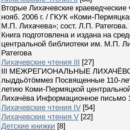
Вторые Лихачевские краеведческие ч
нояб. 2006 г. / ГКУК «Коми-Пермяцк
М.П. Лихачева»; сост. Л.П. Ратегова.
Книга подготовлена и издана на ср
центральной библиотеки им. М.П. Ли
Ратегова
Лихачевские чтения III
[27]
III МЕЖРЕГИОНАЛЬНЫЕ ЛИХАЧЁВС
лыддьöтöммез Посвященные 110-лет
летию Коми-Пермяцкой центральной
Лихачёва Информационное письмо 10
Лихачевские чтения IV
[54]
Лихачевские чтения V
[22]
Детские книжки
[8]