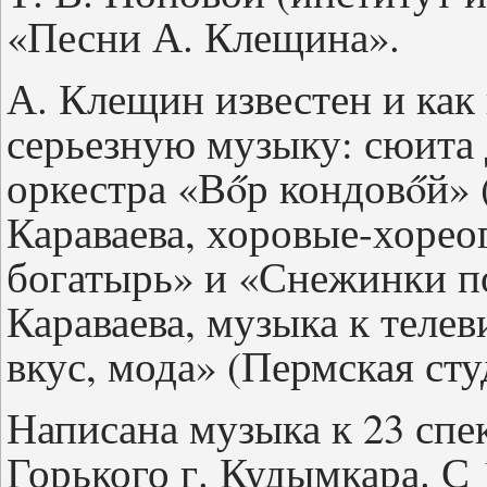
«Песни А. Клещина».
А. Клещин известен и как
серьезную музыку: сюита 
оркестра «Вőр кондовőй» 
Караваева, хоровые-хорео
богатырь» и «Снежинки п
Караваева, музыка к теле
вкус, мода» (Пермская сту
Написана музыка к 23 спе
Горького г. Кудымкара. С 