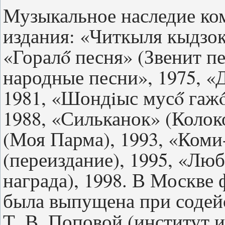
Музыкальное наследие ко
издания: «Читкыля кыдзок»
«Горалő песня» (Звенит п
народные песни», 1975, «Д
1981, «Шондiыс мусő гажő
1988, «Сильканок» (Колок
(Моя Парма), 1993, «Ком
(переиздание), 1995, «Лю
награда), 1998. В Москве
была выпущена при содейс
Т. В. Поповой (институт 