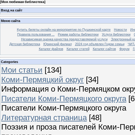
[
Моя любимая библиотека
]
Вход на сайт
Меню сайта
Купить билеты онлайн на мероприятие по Пушкинской карте
Новости
Ин
Правила пользования ...
Режим работы библиотеки
Услуги библиотеки
Независимая оценка качества предоставляемой услуги
Электронный ка
Детская библиотека
Юринский филиал
2024 год объявлен Годом семьи
ЧИТ
Каталог файлов
Каталог статей
Каталог сайтов
Форум
Г
Categories
Мои статьи
[134]
Коми-Пермяцкий округ
[34]
Информация о Коми-Пермяцком окру
Писатели Коми-Пермяцкого округа
[6
Писатели Коми-Пермяцкого округа
Литературная страница
[48]
Поэзия и проза писателей Коми-Пер