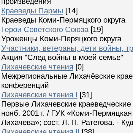
произведения
Краеведы Пармы
[14]
Краеведы Коми-Пермяцкого округа
Герои Советского Союза
[19]
Уроженцы Коми-Перяцкого округа
Участники, ветераны, дети войны, т
Акция "След войны в моей семье"
Лихачевские чтения
[0]
Межрегиональные Лихачёвские крае
конференций
Лихачевские чтения I
[31]
Первые Лихачевские краеведческие ч
нояб. 2001 г. / ГУК «Коми-Пермяцка
Лихачева»; сост. Л. П. Ратегова. - К
Лихачевские чтения II
[38]