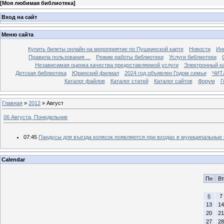
[
Моя любимая библиотека
]
Вход на сайт
Меню сайта
Купить билеты онлайн на мероприятие по Пушкинской карте
Новости
Ин
Правила пользования ...
Режим работы библиотеки
Услуги библиотеки
Независимая оценка качества предоставляемой услуги
Электронный ка
Детская библиотека
Юринский филиал
2024 год объявлен Годом семьи
ЧИТ
Каталог файлов
Каталог статей
Каталог сайтов
Форум
Г
Главная
»
2012
»
Август
06 Августа, Понедельник
07:45
Пандусы для въезда колясок появляются при входах в муниципальные
Calendar
Пн
Вт
6
7
13
14
20
21
27
28