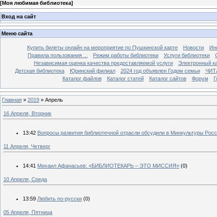
[
Моя любимая библиотека
]
Вход на сайт
Меню сайта
Купить билеты онлайн на мероприятие по Пушкинской карте
Новости
Ин
Правила пользования ...
Режим работы библиотеки
Услуги библиотеки
Независимая оценка качества предоставляемой услуги
Электронный ка
Детская библиотека
Юринский филиал
2024 год объявлен Годом семьи
ЧИТ
Каталог файлов
Каталог статей
Каталог сайтов
Форум
Г
Главная
»
2019
»
Апрель
16 Апреля, Вторник
13:42
Вопросы развития библиотечной отрасли обсудили в Минкультуры Рос
11 Апреля, Четверг
14:41
Михаил Афанасьев: «БИБЛИОТЕКАРЬ – ЭТО МИССИЯ»
(0)
10 Апреля, Среда
13:59
Любить по-русски
(0)
05 Апреля, Пятница