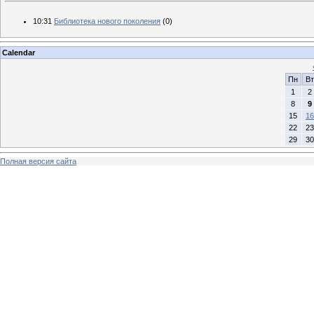
10:31
Библиотека нового поколения
(0)
Calendar
Пн
Вт
1
2
8
9
15
16
22
23
29
30
Полная версия сайта