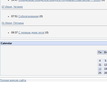
14:47
Определены победители конкурса «Журналистская весна — 2018»
(0)
07 Июня, Четверг
07:51
Соболезнование
(0)
01 Июня, Пятница
09:37
С первым днем лета!
(0)
Calendar
Пн
Вт
4
5
11
12
18
19
25
26
Полная версия сайта