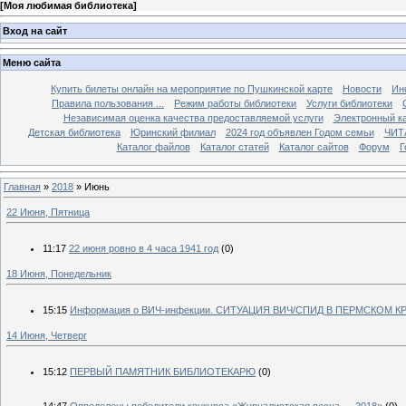
[
Моя любимая библиотека
]
Вход на сайт
Меню сайта
Купить билеты онлайн на мероприятие по Пушкинской карте
Новости
Ин
Правила пользования ...
Режим работы библиотеки
Услуги библиотеки
Независимая оценка качества предоставляемой услуги
Электронный ка
Детская библиотека
Юринский филиал
2024 год объявлен Годом семьи
ЧИТ
Каталог файлов
Каталог статей
Каталог сайтов
Форум
Г
Главная
»
2018
»
Июнь
22 Июня, Пятница
11:17
22 июня ровно в 4 часа 1941 год
(0)
18 Июня, Понедельник
15:15
Информация о ВИЧ-инфекции. СИТУАЦИЯ ВИЧ/СПИД В ПЕРМСКОМ К
14 Июня, Четверг
15:12
ПЕРВЫЙ ПАМЯТНИК БИБЛИОТЕКАРЮ
(0)