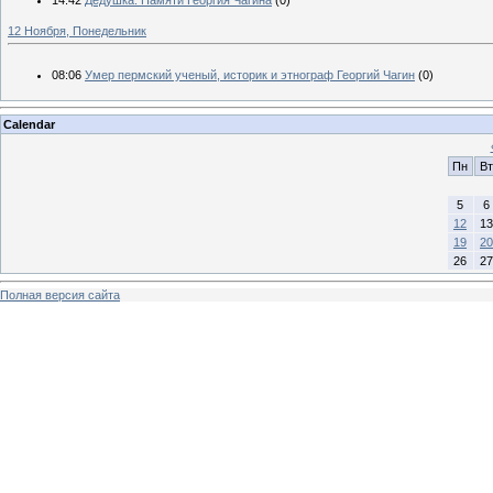
14:42
Дедушка. Памяти Георгия Чагина
(0)
12 Ноября, Понедельник
08:06
Умер пермский ученый, историк и этнограф Георгий Чагин
(0)
Calendar
Пн
Вт
5
6
12
13
19
20
26
27
Полная версия сайта