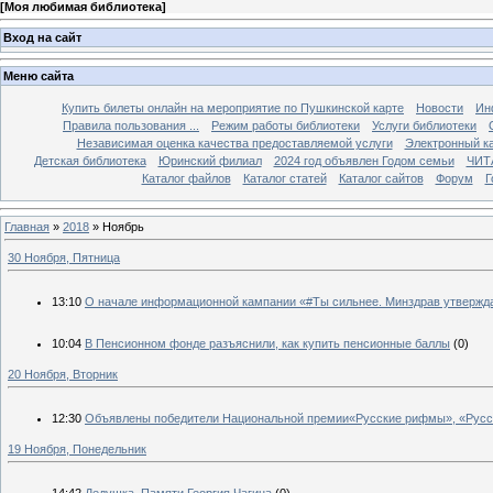
[
Моя любимая библиотека
]
Вход на сайт
Меню сайта
Купить билеты онлайн на мероприятие по Пушкинской карте
Новости
Ин
Правила пользования ...
Режим работы библиотеки
Услуги библиотеки
Независимая оценка качества предоставляемой услуги
Электронный ка
Детская библиотека
Юринский филиал
2024 год объявлен Годом семьи
ЧИТ
Каталог файлов
Каталог статей
Каталог сайтов
Форум
Г
Главная
»
2018
»
Ноябрь
30 Ноября, Пятница
13:10
О начале информационной кампании «#Ты сильнее. Минздрав утвержд
10:04
В Пенсионном фонде разъяснили, как купить пенсионные баллы
(0)
20 Ноября, Вторник
12:30
Объявлены победители Национальной премии«Русские рифмы», «Русс
19 Ноября, Понедельник