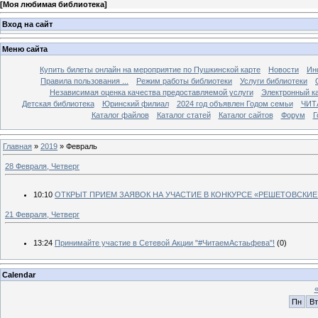
[
Моя любимая библиотека
]
Вход на сайт
Меню сайта
Купить билеты онлайн на мероприятие по Пушкинской карте
Новости
Ин
Правила пользования ...
Режим работы библиотеки
Услуги библиотеки
Независимая оценка качества предоставляемой услуги
Электронный ка
Детская библиотека
Юринский филиал
2024 год объявлен Годом семьи
ЧИТ
Каталог файлов
Каталог статей
Каталог сайтов
Форум
Г
Главная
»
2019
»
Февраль
28 Февраля, Четверг
10:10
ОТКРЫТ ПРИЕМ ЗАЯВОК НА УЧАСТИЕ В КОНКУРСЕ «РЕШЕТОВСКИЕ
21 Февраля, Четверг
13:24
Принимайте участие в Сетевой Акции "#ЧитаемАстаьфева"!
(0)
Calendar
Пн
Вт