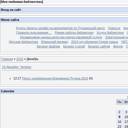
[
Моя любимая библиотека
]
Вход на сайт
Меню сайта
Купить билеты онлайн на мероприятие по Пушкинской карте
Новости
Ин
Правила пользования ...
Режим работы библиотеки
Услуги библиотеки
Независимая оценка качества предоставляемой услуги
Электронный ка
Детская библиотека
Юринский филиал
2024 год объявлен Годом семьи
ЧИТ
Каталог файлов
Каталог статей
Каталог сайтов
Форум
Г
Главная
»
2019
»
Декабрь
19 Декабря, Четверг
12:17
Пресс-конференция Владимира Путина 2019
(0)
Calendar
Пн
Вт
2
3
9
10
16
17
23
24