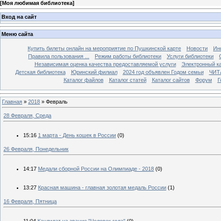
[
Моя любимая библиотека
]
Вход на сайт
Меню сайта
Купить билеты онлайн на мероприятие по Пушкинской карте
Новости
Ин
Правила пользования ...
Режим работы библиотеки
Услуги библиотеки
Независимая оценка качества предоставляемой услуги
Электронный ка
Детская библиотека
Юринский филиал
2024 год объявлен Годом семьи
ЧИТ
Каталог файлов
Каталог статей
Каталог сайтов
Форум
Г
Главная
»
2018
»
Февраль
28 Февраля, Среда
15:16
1 марта - День кошек в России
(0)
26 Февраля, Понедельник
14:17
Медали сборной России на Олимпиаде - 2018
(0)
13:27
Красная машина - главная золотая медаль России
(1)
16 Февраля, Пятница