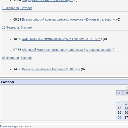
11:04
Кандидат на звание "Человек года"
(0)
15 Февраля, Четверг
09:59
Всероссийский конкурс детских комиксов «Книжный разворот».
(0)
13 Февраля, Вторник
10:50
XXIII зимние Олимпийские игры в Пхенчхане. 2018 год
(0)
07:36
«Ледяной мальчик» согрелся и заработал 3 миллиона юаней
(0)
06 Февраля, Вторник
14:36
Выборы президента России в 2018 году
(0)
Calendar
Пн
Вт
5
6
12
13
19
20
26
27
Полная версия сайта