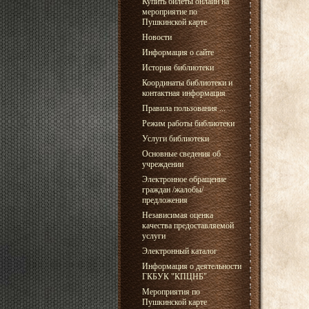
Купить билеты онлайн на
мероприятие по
Пушкинской карте
Новости
Информация о сайте
История библиотеки
Координаты библиотеки и
контактная информация
Правила пользования ...
Режим работы библиотеки
Услуги библиотеки
Основные сведения об
учреждении
Электронное обращение
граждан /жалобы/
предложения
Независимая оценка
качества предоставляемой
услуги
Электронный каталог
Информация о деятельности
ГКБУК "КПЦНБ"
Мероприятия по
Пушкинской карте