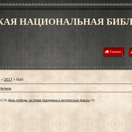
АЯ НАЦИОНАЛЬНАЯ БИБЛИ
Главная
я
»
2017
»
Май
 Четверг
10:26
День победы: история праздника и интересные факты
(0)