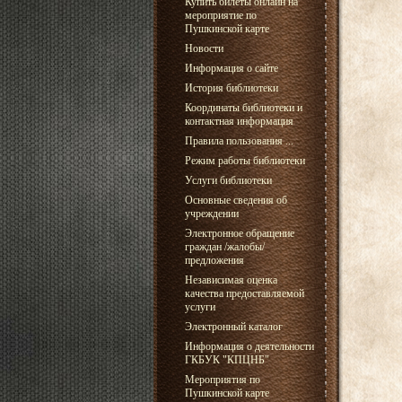
Купить билеты онлайн на
мероприятие по
Пушкинской карте
Новости
Информация о сайте
История библиотеки
Координаты библиотеки и
контактная информация
Правила пользования ...
Режим работы библиотеки
Услуги библиотеки
Основные сведения об
учреждении
Электронное обращение
граждан /жалобы/
предложения
Независимая оценка
качества предоставляемой
услуги
Электронный каталог
Информация о деятельности
ГКБУК "КПЦНБ"
Мероприятия по
Пушкинской карте