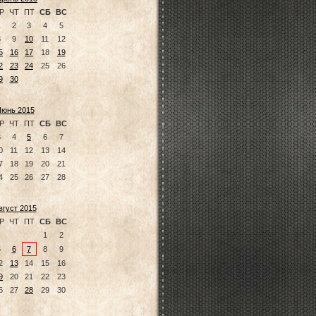
Р
ЧТ
ПТ
СБ
ВС
1
2
3
4
5
8
9
10
11
12
5
16
17
18
19
2
23
24
25
26
9
30
юнь 2015
Р
ЧТ
ПТ
СБ
ВС
3
4
5
6
7
0
11
12
13
14
7
18
19
20
21
4
25
26
27
28
вгуст 2015
Р
ЧТ
ПТ
СБ
ВС
1
2
5
6
7
8
9
2
13
14
15
16
9
20
21
22
23
6
27
28
29
30