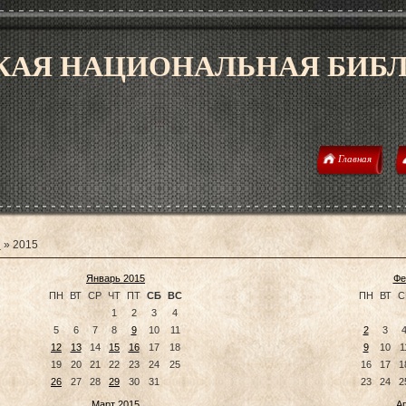
АЯ НАЦИОНАЛЬНАЯ БИБЛИ
Главная
я
»
2015
Январь 2015
Фе
ПН
ВТ
СР
ЧТ
ПТ
СБ
ВС
ПН
ВТ
С
1
2
3
4
5
6
7
8
9
10
11
2
3
12
13
14
15
16
17
18
9
10
1
19
20
21
22
23
24
25
16
17
1
26
27
28
29
30
31
23
24
2
Март 2015
А