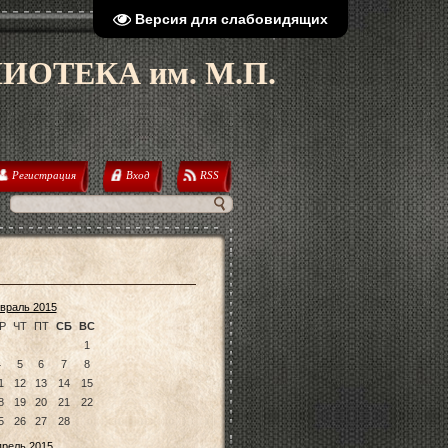
Версия для слабовидящих
ОТЕКА им. М.П.
Регистрация
Вход
RSS
враль 2015
Р
ЧТ
ПТ
СБ
ВС
1
4
5
6
7
8
1
12
13
14
15
8
19
20
21
22
5
26
27
28
прель 2015