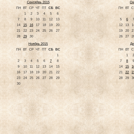
Сентябрь 2015
Ок
ПН
ВТ
СР
ЧТ
ПТ
СБ
ВС
ПН
ВТ
С
1
2
3
4
5
6
7
8
9
10
11
12
13
5
6
14
15
16
17
18
19
20
12
13
1
21
22
23
24
25
26
27
19
20
2
28
29
30
26
27
2
Ноябрь 2015
Де
ПН
ВТ
СР
ЧТ
ПТ
СБ
ВС
ПН
ВТ
С
1
1
2
3
4
5
6
7
8
7
8
9
10
11
12
13
14
15
14
15
1
16
17
18
19
20
21
22
21
22
2
23
24
25
26
27
28
29
28
29
3
30