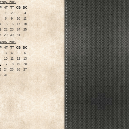
тябрь 2015
Р
ЧТ
ПТ
СБ
ВС
1
2
3
4
7
8
9
10
11
4
15
16
17
18
1
22
23
24
25
8
29
30
31
кабрь 2015
Р
ЧТ
ПТ
СБ
ВС
2
3
4
5
6
9
10
11
12
13
6
17
18
19
20
3
24
25
26
27
0
31