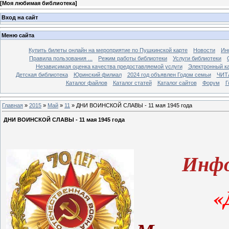
[
Моя любимая библиотека
]
Вход на сайт
Меню сайта
Купить билеты онлайн на мероприятие по Пушкинской карте
Новости
Ин
Правила пользования ...
Режим работы библиотеки
Услуги библиотеки
Независимая оценка качества предоставляемой услуги
Электронный ка
Детская библиотека
Юринский филиал
2024 год объявлен Годом семьи
ЧИТ
Каталог файлов
Каталог статей
Каталог сайтов
Форум
Г
Главная
»
2015
»
Май
»
11
» ДНИ ВОИНСКОЙ СЛАВЫ - 11 мая 1945 года
ДНИ ВОИНСКОЙ СЛАВЫ - 11 мая 1945 года
Инфо
«