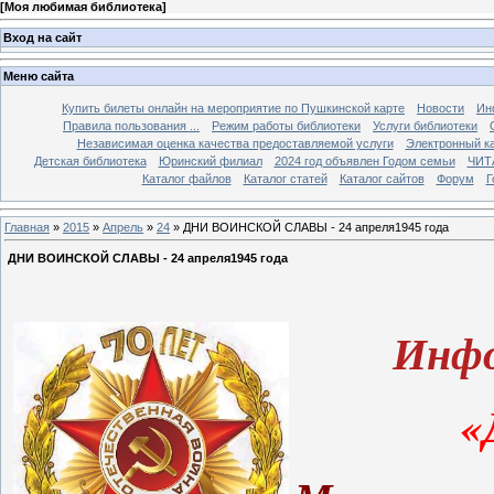
[
Моя любимая библиотека
]
Вход на сайт
Меню сайта
Купить билеты онлайн на мероприятие по Пушкинской карте
Новости
Ин
Правила пользования ...
Режим работы библиотеки
Услуги библиотеки
Независимая оценка качества предоставляемой услуги
Электронный ка
Детская библиотека
Юринский филиал
2024 год объявлен Годом семьи
ЧИТ
Каталог файлов
Каталог статей
Каталог сайтов
Форум
Г
Главная
»
2015
»
Апрель
»
24
» ДНИ ВОИНСКОЙ СЛАВЫ - 24 апреля1945 года
ДНИ ВОИНСКОЙ СЛАВЫ - 24 апреля1945 года
Инфо
«