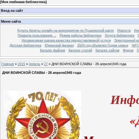
[
Моя любимая библиотека
]
Вход на сайт
Меню сайта
Купить билеты онлайн на мероприятие по Пушкинской карте
Новости
Ин
Правила пользования ...
Режим работы библиотеки
Услуги библиотеки
Независимая оценка качества предоставляемой услуги
Электронный ка
Детская библиотека
Юринский филиал
2024 год объявлен Годом семьи
ЧИТ
Каталог файлов
Каталог статей
Каталог сайтов
Форум
Г
Главная
»
2015
»
Апрель
»
27
» ДНИ ВОИНСКОЙ СЛАВЫ - 26 апреля1945 года
ДНИ ВОИНСКОЙ СЛАВЫ - 26 апреля1945 года
Инфо
«