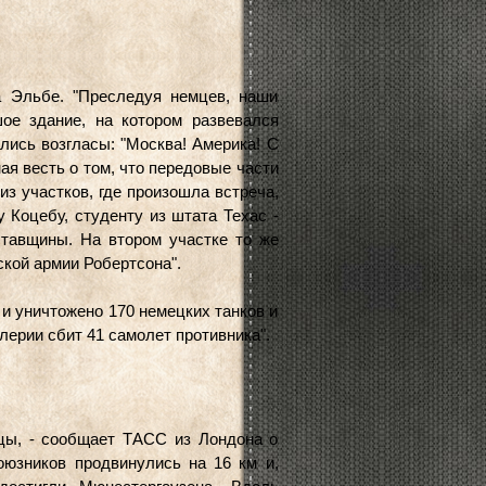
а Эльбе. "Преследуя немцев, наши
ое здание, на котором развевался
ись возгласы: "Москва! Америка! С
я весть о том, что передовые части
из участков, где произошла встреча,
 Коцебу, студенту из штата Техас -
тавщины. На втором участке то же
кой армии Робертсона".
и уничтожено 170 немецких танков и
лерии сбит 41 самолет противника".
ицы, - сообщает ТАСС из Лондона о
оюзников продвинулись на 16 км и,