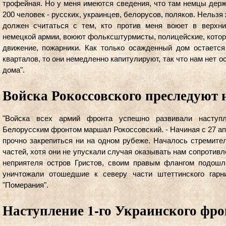
трофейная. Но у меня имеются сведения, что там немцы держ
200 человек - русских, украинцев, белорусов, поляков. Нельзя 
должен считаться с тем, кто против меня воюет в верхн
немецкой армии, воюют фольксштурмисты, полицейские, котор
движение, пожарники. Как только осажденный дом остаетс
кварталов, то они немедленно капитулируют, так что нам нет о
дома".
Войска Рокоссовского преследуют 
"Войска всех армий фронта успешно развивали наступ
Белорусским фронтом маршал Рокоссовский. - Начиная с 27 ап
прочно закрепиться ни на одном рубеже. Началось стремите
частей, хотя они не упускали случая оказывать нам сопротивле
неприятеля остров Гристов, своим правым флангом подош
уничтожали отошедшие к северу части штеттинского гарн
"Померания".
Наступление 1-го Украинского фро