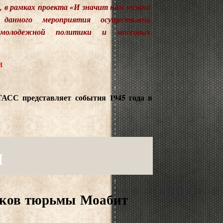
, в рамках проекта «И значит нам нужна
 данного мероприятия осуществлена
 молодежной политики и массовых
И
ТАСС представляет события 1945 года в
я
иков тюрьмы Моабит