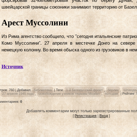
форсировав 32-километровый участок по берегу Дуная, 
швейцарской границы союзники занимают территорию от Базеля
Арест Муссолини
Из Рима агентство сообщило, что "сегодня итальянские патри
Комо Муссолини". 27 апреля в местечке Донго на севере
немецкую колонну. Во время обыска одного из грузовиков в н
Источник
тров
:
760
|
Добавил
:
Библиотека
|
Теги
:
1-й Белорусский фронт
,
берлин
,
Шпанда
,
27 апреля 1945 года
,
освобождение узников тюрьмы Моабит
,
потсдам
|
Рейтинг
:
омментариев
:
0
Добавлять комментарии могут только зарегистрированные пол
[
Регистрация
|
Вход
]