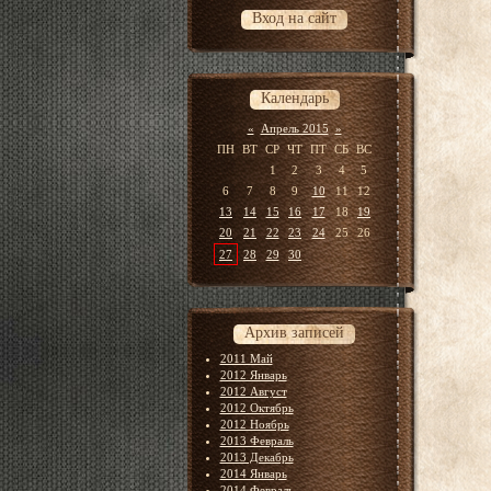
Вход на сайт
Календарь
«
Апрель 2015
»
ПН
ВТ
СР
ЧТ
ПТ
СБ
ВС
1
2
3
4
5
6
7
8
9
10
11
12
13
14
15
16
17
18
19
20
21
22
23
24
25
26
27
28
29
30
Архив записей
2011 Май
2012 Январь
2012 Август
2012 Октябрь
2012 Ноябрь
2013 Февраль
2013 Декабрь
2014 Январь
2014 Февраль