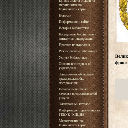
Купить билеты онлайн на
мероприятие по
Пушкинской карте
Новости
Информация о сайте
История библиотеки
Координаты библиотеки и
контактная информация
Правила пользования ...
Режим работы библиотеки
Велик
Услуги библиотеки
фронт
Основные сведения об
учреждении
Электронное обращение
граждан /жалобы/
предложения
Независимая оценка
качества предоставляемой
услуги
Электронный каталог
Информация о деятельности
ГКБУК "КПЦНБ"
Мероприятия по
Пушкинской карте