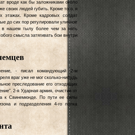
ат вроде как бы заложниками около
же своих людей губить. Кроме того, я
их этажах. Кроме кадровых солдат
ые до сих пор регулировали уличное
я в нашем тылу более чем за пять
собого смысла затягивать бои внутри
немцев
ление, - писал командующий 2-м
реля враг уже не мог сколько-нибудь
льное преследование его отходящих
ние". 2-я Ударная армия, очистив от
ла к Свинемюнде. По пути ее силы
изона и подразделения 4-го полка
нта