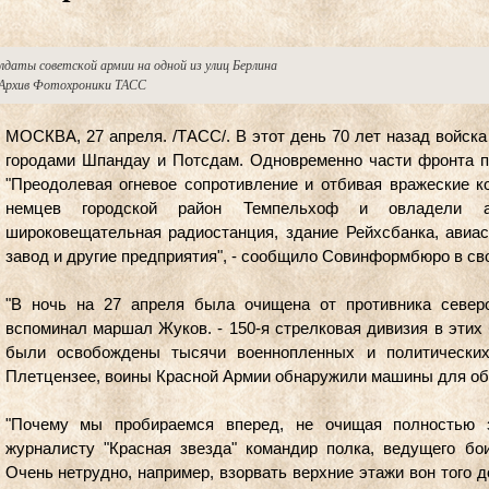
лдаты советской армии на одной из улиц Берлина
рхив Фотохроники ТАСС
МОСКВА, 27 апреля. /ТАСС/. В этот день 70 лет назад войска
городами Шпандау и Потсдам. Одновременно части фронта п
"Преодолевая огневое сопротивление и отбивая вражеские ко
немцев городской район Темпельхоф и овладели а
широковещательная радиостанция, здание Рейхсбанка, авиа
завод и другие предприятия", - сообщило Совинформбюро в сво
"В ночь на 27 апреля была очищена от противника северо
вспоминал маршал Жуков. - 150-я стрелковая дивизия в этих
были освобождены тысячи военнопленных и политических
Плетцензее, воины Красной Армии обнаружили машины для обе
"Почему мы пробираемся вперед, не очищая полностью з
журналисту "Красная звезда" командир полка, ведущего бо
Очень нетрудно, например, взорвать верхние этажи вон того д