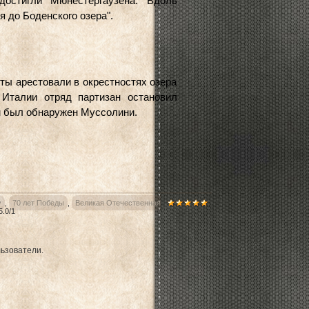
достигли Мюнестергаузена. Вдоль
 до Боденского озера".
оты арестовали в окрестностях озера
 Италии отряд партизан остановил
ем был обнаружен Муссолини.
у
,
70 лет Победы
,
Великая Отечественная
5.0
/
1
ьзователи.