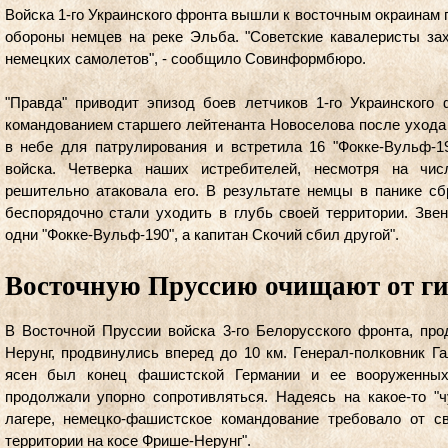
Войска 1-го Украинского фронта вышли к восточным окраинам г
обороны немцев на реке Эльба. "Советские кавалеристы за
немецких самолетов", - сообщило Совинформбюро.
"Правда" приводит эпизод боев летчиков 1-го Украинского 
командованием старшего лейтенанта Новоселова после уход
в небе для патрулирования и встретила 16 "Фокке-Вульф-1
войска. Четверка наших истребителей, несмотря на числ
решительно атаковала его. В результате немцы в панике с
беспорядочно стали уходить в глубь своей территории. Зве
одни "Фокке-Вульф-190", а капитан Скочий сбил другой".
Восточную Пруссию очищают от ги
В Восточной Пруссии войска 3-го Белорусского фронта, пр
Нерунг, продвинулись вперед до 10 км. Генерал-полковник Га
ясен был конец фашистской Германии и ее вооруженных
продолжали упорно сопротивляться. Надеясь на какое-то "
лагере, немецко-фашистское командование требовало от 
территории на косе Фрише-Нерунг".