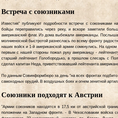
Встреча с союзниками
Известия" публикуют подробности встречи с союзниками н
бойцы переправились через реку, и вскоре заметили больш
американский флаг. Из дома выбежали американцы. Послышал
молниеносной быстротой разнеслась по всему фронту радостна
наших войск и 1-й американской армии сомкнулись. На одном 
первым с нашей стороны пожал руку американцу - лейтенанту
старший лейтенант Голобородько, в прошлом слесарь с Пол
сделал капитан Неда, приветствовавший лейтенанта американс
По данным Совинформбюро за день "на всех фронтах подбито 
самоходных орудий. В воздушных боях и огнем зенитной артил
Союзники подходят к Австрии
"Армии союзников находятся в 17,5 км от австрийской гран
положении на Западном фронте. - В Чехословакии войска с