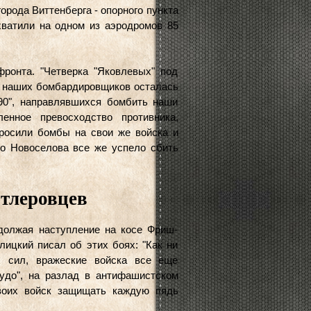
орода Виттенберга - опорного пункта
хватили на одном из аэродромов 85
фронта. "Четверка "Яковлевых" под
а наших бомбардировщиков осталась
90", направлявшихся бомбить наши
енное превосходство противника,
бросили бомбы на свои же войска и
но Новоселова все же успело сбить
тлеровцев
одолжая наступление на косе Фриш-
лицкий писал об этих боях: "Как ни
 сил, вражеские войска все еще
чудо", на разлад в антифашистском
своих войск защищать каждую пядь