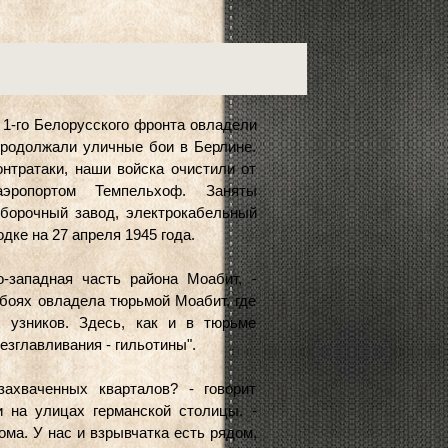
 1-го Белорусского фронта овладели
родолжали уличные бои в Берлине.
нтратаки, наши войска очистили от
эропортом Темпельхоф. Заняты
сборочный завод, электрокабельный
дке на 27 апреля 1945 года.
-западная часть района Моабит, -
 боях овладела тюрьмой Моабит, где
 узников. Здесь, как и в тюрьме
зглавливания - гильотины".
ахваченных кварталов? - говорит
и на улицах германской столицы. -
ома. У нас и взрывчатка есть рядом,