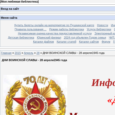
[
Моя любимая библиотека
]
Вход на сайт
Меню сайта
Купить билеты онлайн на мероприятие по Пушкинской карте
Новости
Ин
Правила пользования ...
Режим работы библиотеки
Услуги библиотеки
Независимая оценка качества предоставляемой услуги
Электронный ка
Детская библиотека
Юринский филиал
2024 год объявлен Годом семьи
ЧИТ
Каталог файлов
Каталог статей
Каталог сайтов
Форум
Г
Главная
»
2015
»
Апрель
»
28
» ДНИ ВОИНСКОЙ СЛАВЫ - 28 апреля1945 года
ДНИ ВОИНСКОЙ СЛАВЫ - 28 апреля1945 года
Инфо
«