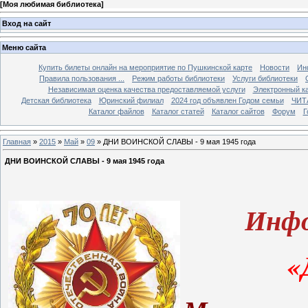
[
Моя любимая библиотека
]
Вход на сайт
Меню сайта
Купить билеты онлайн на мероприятие по Пушкинской карте
Новости
Ин
Правила пользования ...
Режим работы библиотеки
Услуги библиотеки
Независимая оценка качества предоставляемой услуги
Электронный ка
Детская библиотека
Юринский филиал
2024 год объявлен Годом семьи
ЧИТ
Каталог файлов
Каталог статей
Каталог сайтов
Форум
Г
Главная
»
2015
»
Май
»
09
» ДНИ ВОИНСКОЙ СЛАВЫ - 9 мая 1945 года
ДНИ ВОИНСКОЙ СЛАВЫ - 9 мая 1945 года
Инфо
«